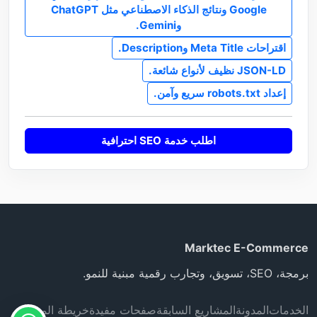
Google ونتائج الذكاء الاصطناعي مثل ChatGPT
وGemini.
اقتراحات Meta Title وDescription.
JSON-LD نظيف لأنواع شائعة.
إعداد robots.txt سريع وآمن.
اطلب خدمة SEO احترافية
Marktec E-Commerce
برمجة، SEO، تسويق، وتجارب رقمية مبنية للنمو.
الخدمات
المدونة
المشاريع السابقة
صفحات مفيدة
خريطة الموقع