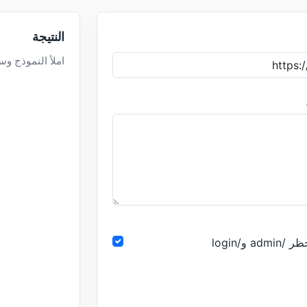
النتيجة
املأ النموذج وس
 /admin و/login