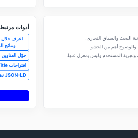
أدوات مرتبط
نية البحث والسياق التجاري.
ونتائج الذكاء
ة والوضوح أهم من الحشو.
حوّل العناوين 
اقتراحات Meta Title وDescription.
JSON-LD نظيف لأنواع شائعة.