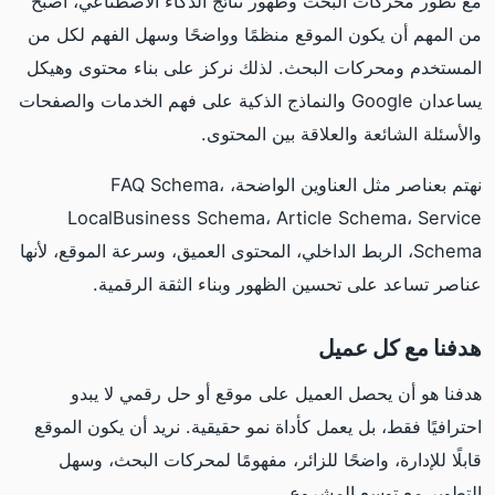
مع تطور محركات البحث وظهور نتائج الذكاء الاصطناعي، أصبح
من المهم أن يكون الموقع منظمًا وواضحًا وسهل الفهم لكل من
المستخدم ومحركات البحث. لذلك نركز على بناء محتوى وهيكل
يساعدان Google والنماذج الذكية على فهم الخدمات والصفحات
والأسئلة الشائعة والعلاقة بين المحتوى.
نهتم بعناصر مثل العناوين الواضحة، FAQ Schema،
LocalBusiness Schema، Article Schema، Service
Schema، الربط الداخلي، المحتوى العميق، وسرعة الموقع، لأنها
عناصر تساعد على تحسين الظهور وبناء الثقة الرقمية.
هدفنا مع كل عميل
هدفنا هو أن يحصل العميل على موقع أو حل رقمي لا يبدو
احترافيًا فقط، بل يعمل كأداة نمو حقيقية. نريد أن يكون الموقع
قابلًا للإدارة، واضحًا للزائر، مفهومًا لمحركات البحث، وسهل
التطوير مع توسع المشروع.