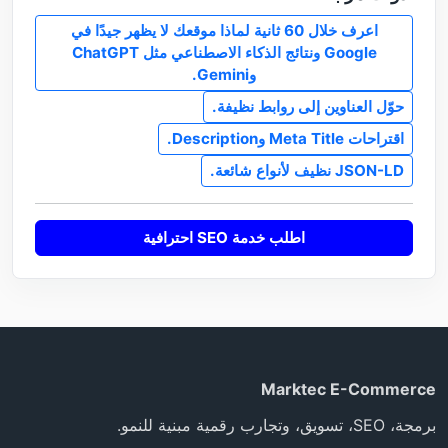
اعرف خلال 60 ثانية لماذا موقعك لا يظهر جيدًا في
Google ونتائج الذكاء الاصطناعي مثل ChatGPT
وGemini.
حوّل العناوين إلى روابط نظيفة.
اقتراحات Meta Title وDescription.
JSON-LD نظيف لأنواع شائعة.
اطلب خدمة SEO احترافية
Marktec E-Commerce
برمجة، SEO، تسويق، وتجارب رقمية مبنية للنمو.