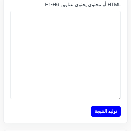
HTML أو محتوى يحتوي عناوين H1-H6
توليد النتيجة