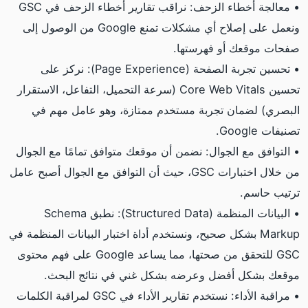
• معالجة أخطاء الزحف: نراقب تقارير أخطاء الزحف في GSC
ونعمل على إصلاح أي مشكلات تمنع Google من الوصول إلى
صفحات موقعك أو فهرستها.
• تحسين تجربة الصفحة (Page Experience): نركز على
تحسين Core Web Vitals (سرعة التحميل، التفاعل، الاستقرار
البصري) لضمان تجربة مستخدم ممتازة، وهو عامل مهم في
تصنيفات Google.
• التوافق مع الجوال: نضمن أن موقعك متوافق تمامًا مع الجوال
من خلال اختبارات GSC، حيث أن التوافق مع الجوال أصبح عامل
ترتيب حاسم.
• البيانات المنظمة (Structured Data): نطبق Schema
Markup بشكل صحيح، ونستخدم أداة اختبار البيانات المنظمة في
GSC للتحقق من صحتها، مما يساعد Google على فهم محتوى
موقعك بشكل أفضل وعرضه بشكل غني في نتائج البحث.
• مراقبة الأداء: نستخدم تقارير الأداء في GSC لمراقبة الكلمات