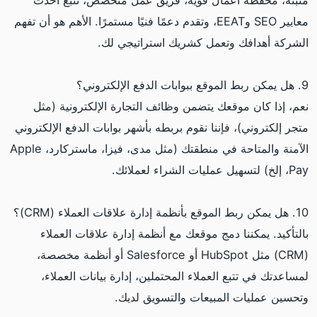
مثبتة، محفظة أعمال قوية، فريق عمل متخصص، تتبع أحدث
معايير SEO وEEAT، وتقدم دعمًا فنيًا مستمرًا. الأهم هو أن تفهم
الشركة أهدافك وتعمل كشريك استراتيجي لك.
9. هل يمكن ربط الموقع ببوابات الدفع الإلكتروني؟
نعم، إذا كان موقعك يتضمن وظائف التجارة الإلكترونية (مثل
متجر إلكتروني)، فإننا نقوم بربطه بأشهر بوابات الدفع الإلكتروني
الآمنة والمتاحة في منطقتك (مثل مدى، فيزا، ماستركارد، Apple
Pay، إلخ) لتسهيل عمليات الشراء لعملائك.
10. هل يمكن ربط الموقع بأنظمة إدارة علاقات العملاء (CRM)؟
بالتأكيد. يمكننا دمج موقعك مع أنظمة إدارة علاقات العملاء
(CRM) مثل HubSpot أو Salesforce أو أنظمة مخصصة،
لمساعدتك في تتبع العملاء المحتملين، إدارة بيانات العملاء،
وتحسين عمليات المبيعات والتسويق لديك.