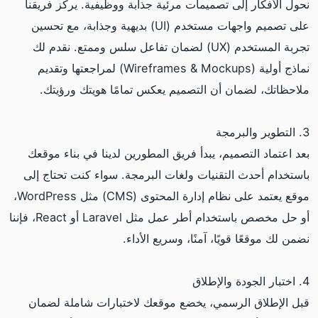
نحول الأفكار إلى تصميمات مرئية جذابة ووظيفية. يركز فريقنا
على تصميم واجهات مستخدم (UI) بديهية وجذابة، مع تحسين
تجربة المستخدم (UX) لضمان تفاعل سلس وممتع. نقدم لك
نماذج أولية (Wireframes & Mockups) لمراجعتها وتقديم
ملاحظاتك، لضمان أن التصميم يعكس تمامًا هويتك ورؤيتك.
3. التطوير والبرمجة
بعد اعتماد التصميم، يبدأ فريق المطورين لدينا في بناء موقعك
باستخدام أحدث التقنيات ولغات البرمجة. سواء كنت تحتاج إلى
موقع يعتمد على نظام إدارة المحتوى (CMS) مثل WordPress،
أو حل مخصص باستخدام أطر عمل مثل Laravel أو React، فإننا
نضمن لك موقعًا قويًا، آمنًا، وسريع الأداء.
4. اختبار الجودة والإطلاق
قبل الإطلاق الرسمي، يخضع موقعك لاختبارات شاملة لضمان