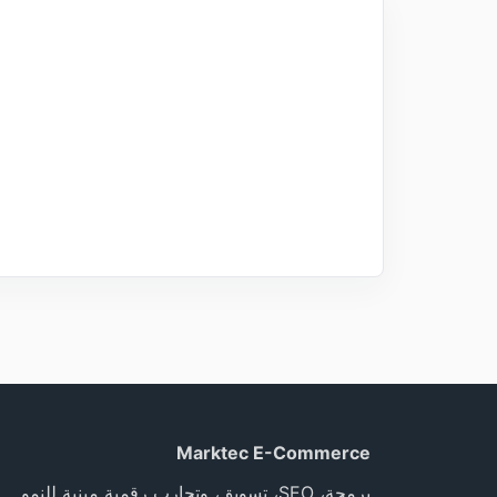
Marktec E-Commerce
برمجة، SEO، تسويق، وتجارب رقمية مبنية للنمو.